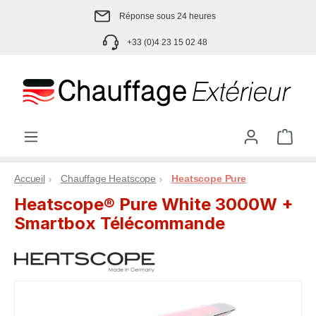
Passer au contenu principal
Réponse sous 24 heures
+33 (0)4 23 15 02 48
Le p
Accueil
Chauffage Heatscope
Heatscope Pure
Heatscope® Pure White 3000W +
Smartbox Télécommande
Ignorer la galerie d'images