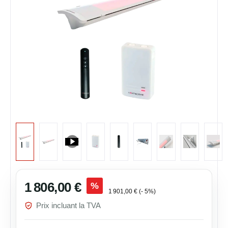
Prix de vente :
1 806,00 €
%
Prix régulier :
1 901,00 €
(- 5%)
Prix incluant la TVA