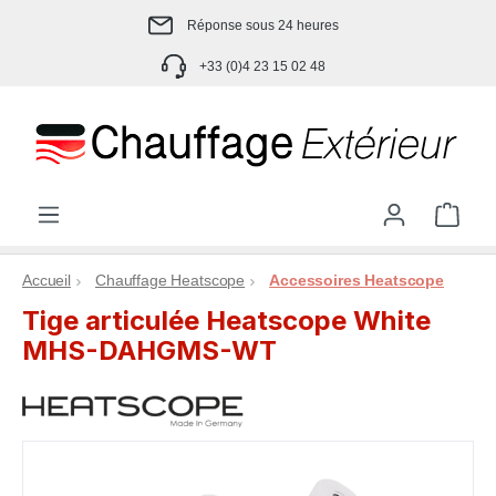
Passer au contenu principal
Réponse sous 24 heures
+33 (0)4 23 15 02 48
Le p
Accueil
Chauffage Heatscope
Accessoires Heatscope
Tige articulée Heatscope White
MHS-DAHGMS-WT
Ignorer la galerie d'images