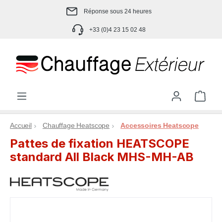
Passer au contenu principal
Réponse sous 24 heures
+33 (0)4 23 15 02 48
Le p
Accueil
Chauffage Heatscope
Accessoires Heatscope
Pattes de fixation HEATSCOPE
standard All Black MHS-MH-AB
Ignorer la galerie d'images