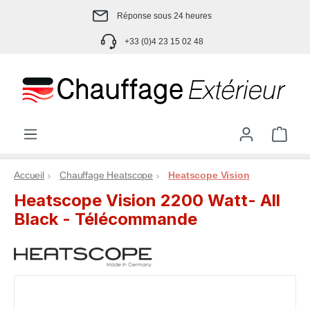
Passer au contenu principal
Réponse sous 24 heures
+33 (0)4 23 15 02 48
Le p
Accueil
Chauffage Heatscope
Heatscope Vision
Heatscope Vision 2200 Watt- All
Black - Télécommande
Ignorer la galerie d'images