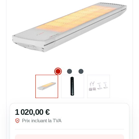
1 020,00 €
Prix régulier :
Prix incluant la TVA