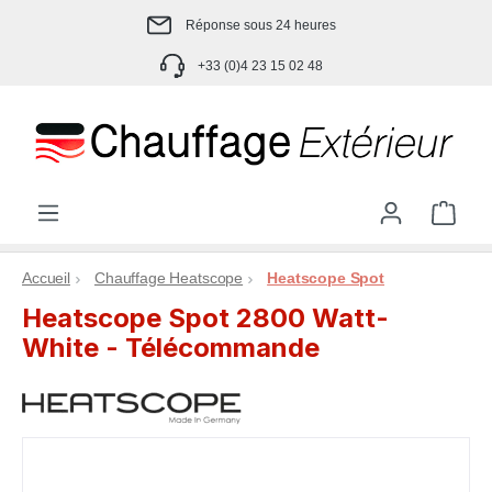
Passer au contenu principal
Réponse sous 24 heures
+33 (0)4 23 15 02 48
Le p
Accueil
Chauffage Heatscope
Heatscope Spot
Heatscope Spot 2800 Watt-
White - Télécommande
Ignorer la galerie d'images