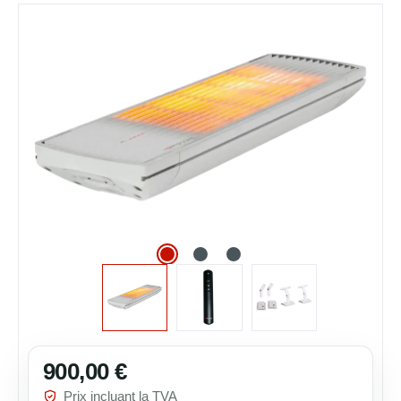
Ignorer la galerie d'images
900,00 €
Prix régulier :
Prix incluant la TVA