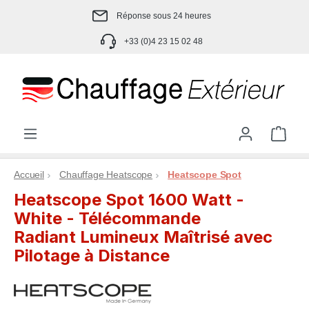
Passer au contenu principal
Réponse sous 24 heures
+33 (0)4 23 15 02 48
Le p
Accueil
Chauffage Heatscope
Heatscope Spot
Heatscope Spot 1600 Watt -
White - Télécommande
Radiant Lumineux Maîtrisé avec
Pilotage à Distance