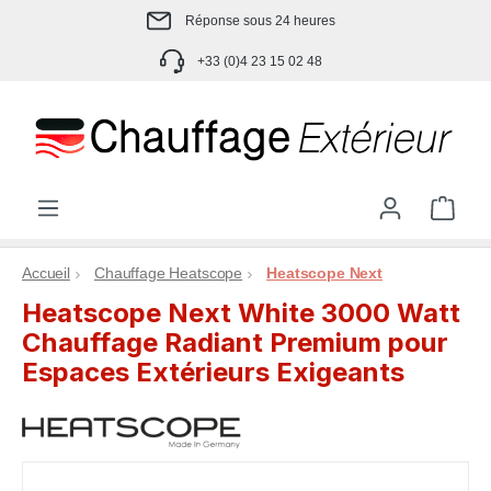
Réponse sous 24 heures
Passer au contenu principal
+33 (0)4 23 15 02 48
Le p
Accueil
Chauffage Heatscope
Heatscope Next
Heatscope Next White 3000 Watt
Chauffage Radiant Premium pour
Espaces Extérieurs Exigeants