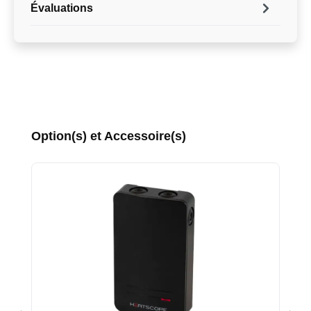
Évaluations
Ignorer la galerie de produits
Option(s) et Accessoire(s)