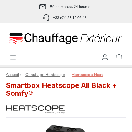
Passer au contenu principal
Réponse sous 24 heures
+33 (0)4 23 15 02 48
Le p
Accueil
Chauffage Heatscope
Heatscope Next
Smartbox Heatscope All Black +
Somfy®
Ignorer la galerie d'images