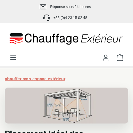
Passer au contenu principal
Réponse sous 24 heures
+33 (0)4 23 15 02 48
Le p
chauffer mon espace extérieur